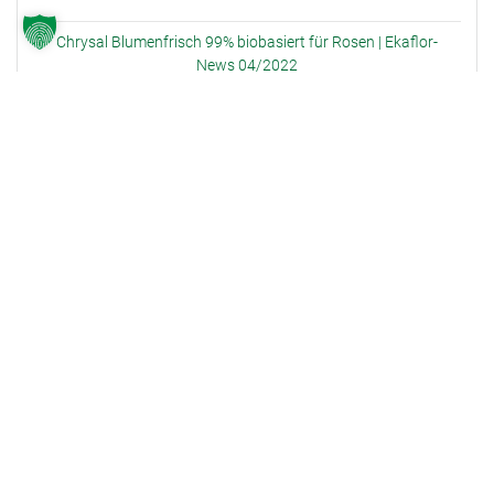
Chrysal Blumenfrisch 99% biobasiert für Rosen | Ekaflor-
News 04/2022
LA’BIO! Exklusiv bei Erden und Dünger von der Braun GmbH |
TASPO
Langlebiger | g&v
Chrysal: Trägt zu einer nachhaltigen Wertschöpfungskette
bei | Gabot.de
Frische und Nachhaltigkeit vereinen | Ekaflor-News 02/2020
ARCHIV
Juni 2022
Mai 2022