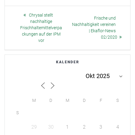
Beitragsnavigation
Previous
Chrysal stellt
Next
Frische und
post:
nachhaltige
post:
Nachhaltigkeit vereinen
Frischhaltemittelverpa
| Ekaflor-News
ckungen auf der IPM
02/2020
vor
KALENDER
M
D
M
D
F
S
S
29
30
1
2
3
4