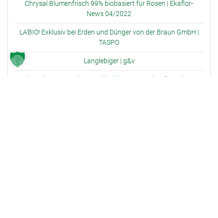
Chrysal Blumenfrisch 99% biobasiert für Rosen | Ekaflor-
News 04/2022
LA’BIO! Exklusiv bei Erden und Dünger von der Braun GmbH |
TASPO
Langlebiger | g&v
Chrysal: Trägt zu einer nachhaltigen Wertschöpfungskette
bei | Gabot.de
Frische und Nachhaltigkeit vereinen | Ekaflor-News 02/2020
ARCHIV
Juni 2022
Mai 2022
Juni 2021