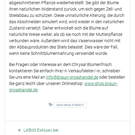
abgeschnittenen Pflanze wiederherstellt. Sie gibt der Blume
ihren natürlichen Widerstand zurück, um sich gegen Zell- und
Stielabbau zu schützen. Diese unnatürliche Alterung, die durch
das Abschneiden simuliert wird, wird wieder in den natürlichen
Zustand versetzt. Daher entwickelt sich die Blume auf
natürliche Weise weiter, als ob sie noch mit der Mutterpflanze
verbunden wäre. Außerdem wird das Vasenwasser nicht mit
den Abbauprodukten des Stiels belastet. Dies wäre der Fall,
wenn keine Schnittblumennahrung verwendet würde.
Bei Fragen oder Interesse an dem Chrysal Blumenfrisch
kontaktieren Sie einfach Ihre/-n Verkaufsleiter/-in, schreiben
Sie uns eine Mail an
info@braun-grosshandel.de
oder bestellen
Sie ganz leicht über unseren Onlineshop:
www.shop.braun-
grosshandel.de
NACHHALTIGKEIT
Beitragsnavigation
Previous
LA’BIO! Exklusiv bei